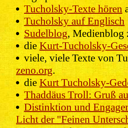
Tucholsky-Texte hören
a
Tucholsky auf Englisch
Sudelblog
, Medienblog 
die
Kurt-Tucholsky-Gese
viele, viele Texte von T
zeno.org
.
die
Kurt Tucholsky-Gede
Thaddäus Troll: Gruß a
Distinktion und Engage
Licht der "Feinen Untersc