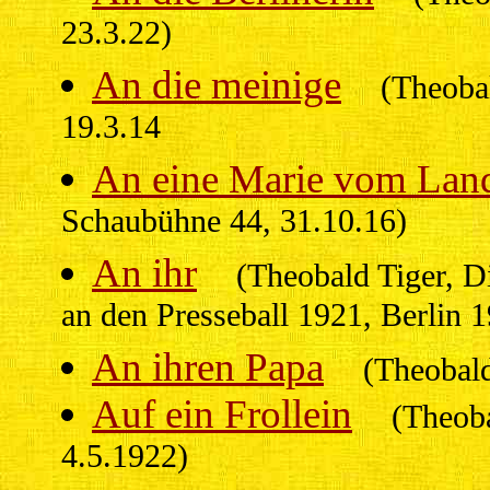
23.3.22)
An die meinige
(Theoba
19.3.14
An eine Marie vom Lan
Schaubühne 44, 31.10.16)
An ihr
(Theobald Tiger, D
an den Presseball 1921, Berlin 
An ihren Papa
(Theobal
Auf ein Frollein
(Theoba
4.5.1922)